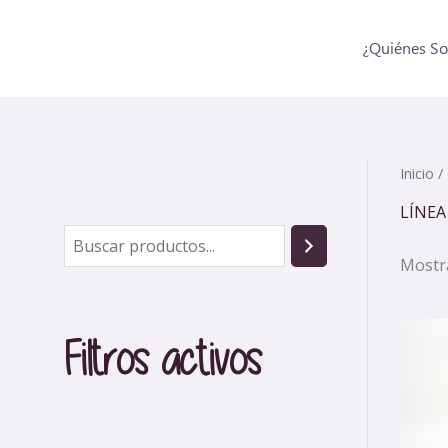
Ir
al
¿Quiénes S
contenido
Inicio
/
LÍNEA
B
Mostr
u
s
c
Filtros activos
a
r