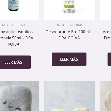
LÍNEA CORPORAL
LÍNEA CORPORAL
ray antimosquitos
Desodorante Eco 100ml –
Acei
tronela 50ml – DRA.
DRA. ROÍVA
Eco
ROIVA
LEER MÁS
LEER MÁS