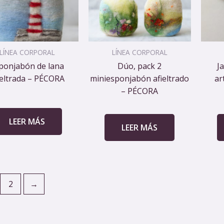
LÍNEA CORPORAL
LÍNEA CORPORAL
ponjabón de lana
Dúo, pack 2
J
ieltrada – PÉCORA
miniesponjabón afieltrado
ar
– PÉCORA
LEER MÁS
LEER MÁS
2
→