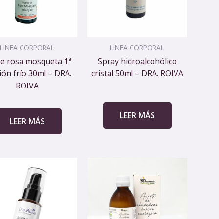
LÍNEA CORPORAL
LÍNEA CORPORAL
te rosa mosqueta 1ª
Spray hidroalcohólico
ión frío 30ml – DRA.
cristal 50ml – DRA. ROIVA
ROIVA
LEER MÁS
LEER MÁS