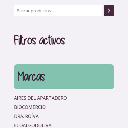
B
u
s
c
Filtros activos
a
r
Marcas
AIRES DEL APARTADERO
BIOCOMERCIO
DRA. ROÍVA
ECOALGODOLIVA