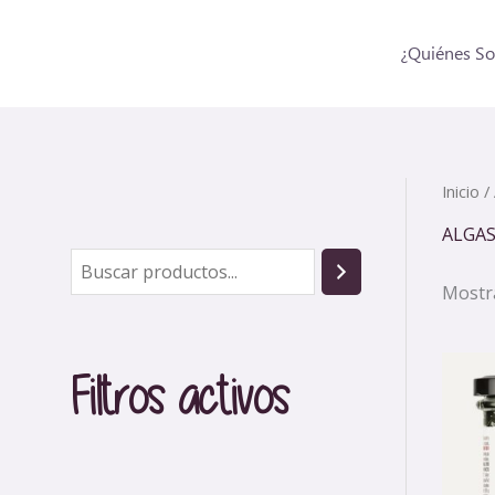
Ir
al
¿Quiénes S
contenido
Inicio
/
ALGAS
B
Mostra
u
s
c
Filtros activos
a
r