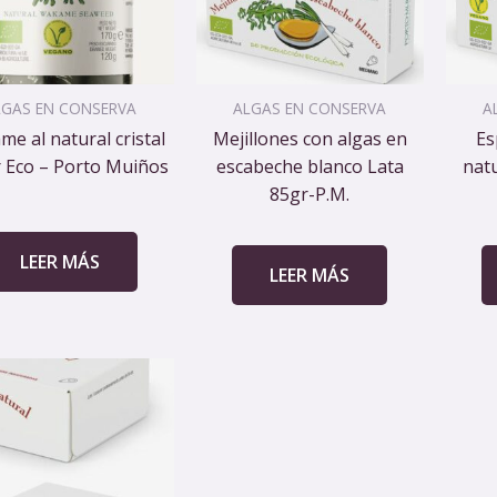
LGAS EN CONSERVA
ALGAS EN CONSERVA
A
e al natural cristal
Mejillones con algas en
Es
 Eco – Porto Muiños
escabeche blanco Lata
natu
85gr-P.M.
LEER MÁS
LEER MÁS