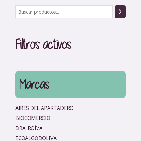
B
u
s
c
Filtros activos
a
r
Marcas
AIRES DEL APARTADERO
BIOCOMERCIO
DRA. ROÍVA
ECOALGODOLIVA