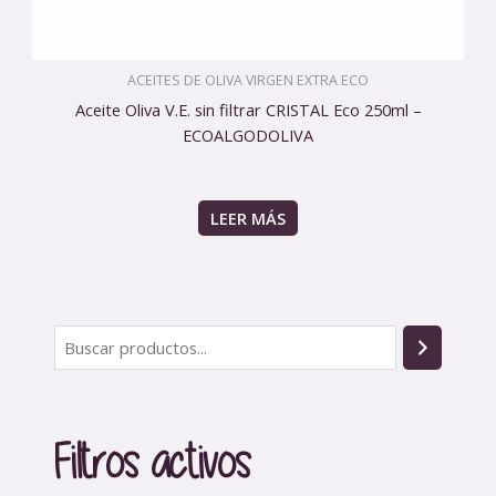
ACEITES DE OLIVA VIRGEN EXTRA ECO
Aceite Oliva V.E. sin filtrar CRISTAL Eco 250ml –
ECOALGODOLIVA
LEER MÁS
B
u
s
c
Filtros activos
a