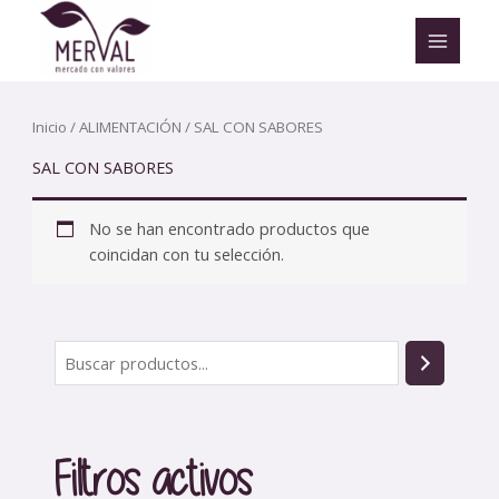
Ir
al
contenido
Inicio
/
ALIMENTACIÓN
/ SAL CON SABORES
SAL CON SABORES
No se han encontrado productos que
coincidan con tu selección.
B
u
s
c
Filtros activos
a