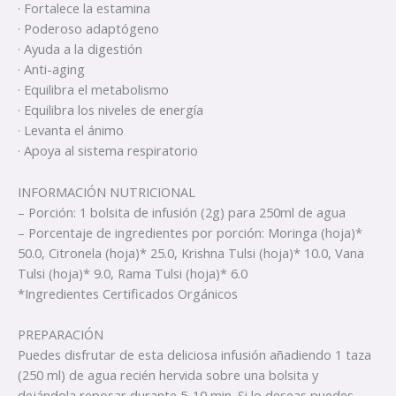
· Fortalece la estamina
· Poderoso adaptógeno
· Ayuda a la digestión
· Anti-aging
· Equilibra el metabolismo
· Equilibra los niveles de energía
· Levanta el ánimo
· Apoya al sistema respiratorio
INFORMACIÓN NUTRICIONAL
– Porción: 1 bolsita de infusión (2g) para 250ml de agua
– Porcentaje de ingredientes por porción: Moringa (hoja)*
50.0, Citronela (hoja)* 25.0, Krishna Tulsi (hoja)* 10.0, Vana
Tulsi (hoja)* 9.0, Rama Tulsi (hoja)* 6.0
*Ingredientes Certificados Orgánicos
PREPARACIÓN
Puedes disfrutar de esta deliciosa infusión añadiendo 1 taza
(250 ml) de agua recién hervida sobre una bolsita y
dejándola reposar durante 5-10 min. Si lo deseas puedes