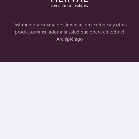
Distribuidora canaria de alimentación ecológica y otros
productos vinculados a la salud que opera en todo el
Archipiélago
Enlaces
¿Quiénes Somos?
Contacto
Consultar punto de venta
Alta clientela