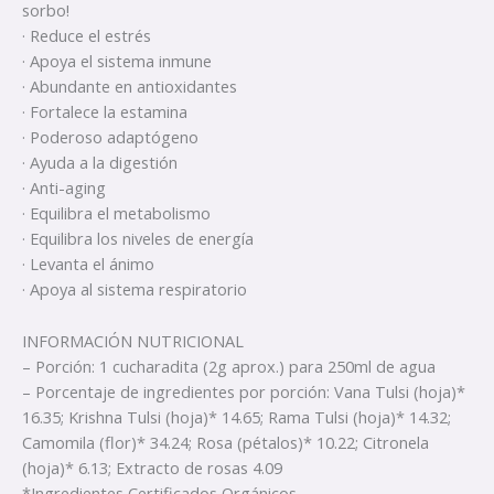
sorbo!
· Reduce el estrés
· Apoya el sistema inmune
· Abundante en antioxidantes
· Fortalece la estamina
· Poderoso adaptógeno
· Ayuda a la digestión
· Anti-aging
· Equilibra el metabolismo
· Equilibra los niveles de energía
· Levanta el ánimo
· Apoya al sistema respiratorio
INFORMACIÓN NUTRICIONAL
– Porción: 1 cucharadita (2g aprox.) para 250ml de agua
– Porcentaje de ingredientes por porción: Vana Tulsi (hoja)*
16.35; Krishna Tulsi (hoja)* 14.65; Rama Tulsi (hoja)* 14.32;
Camomila (flor)* 34.24; Rosa (pétalos)* 10.22; Citronela
(hoja)* 6.13; Extracto de rosas 4.09
*Ingredientes Certificados Orgánicos