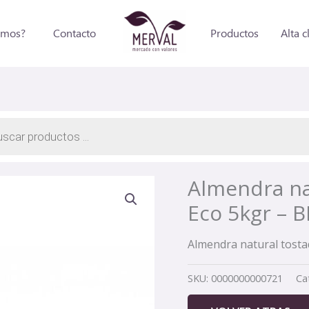
omos?
Contacto
Productos
Alta c
a
os
Almendra na
Eco 5kgr –
Almendra natural tosta
SKU:
0000000000721
Ca