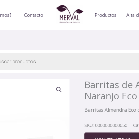
omos?
Contacto
Productos
Alta c
a
os
Barritas de
Naranjo Eco
Barritas Almendra Eco
SKU:
0000000000650
Ca