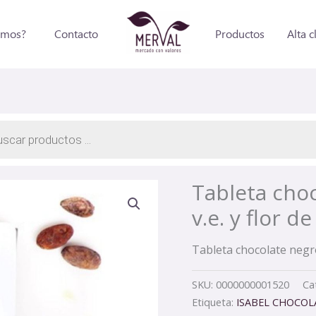
omos?
Contacto
Productos
Alta c
a
os
Tableta choc
v.e. y flor d
Tableta chocolate negro a
SKU:
0000000001520
Ca
Etiqueta:
ISABEL CHOCOL